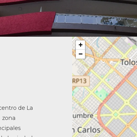
+
−
 centro de La
a zona
ncipales